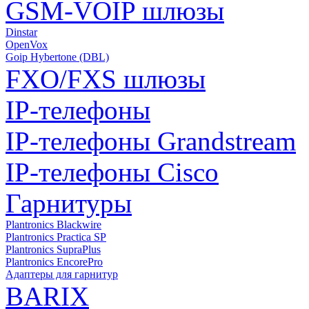
GSM-VOIP шлюзы
Dinstar
OpenVox
Goip Hybertone (DBL)
FXO/FXS шлюзы
IP-телефоны
IP-телефоны Grandstream
IP-телефоны Cisco
Гарнитуры
Plantronics Blackwire
Plantronics Practica SP
Plantronics SupraPlus
Plantronics EncorePro
Адаптеры для гарнитур
BARIX