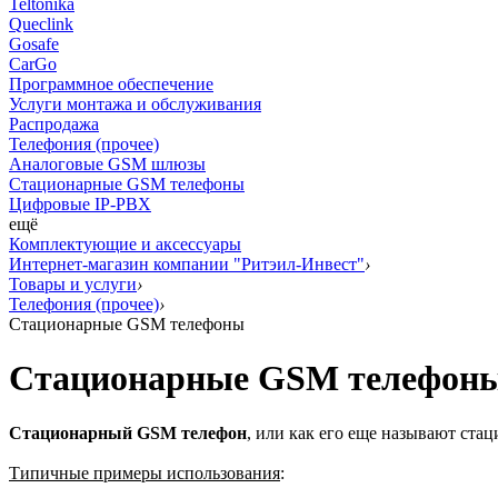
Teltonika
Queclink
Gosafe
CarGo
Программное обеспечение
Услуги монтажа и обслуживания
Распродажа
Телефония (прочее)
Аналоговые GSM шлюзы
Стационарные GSM телефоны
Цифровые IP-PBX
ещё
Комплектующие и аксессуары
Интернет-магазин компании "Ритэил-Инвест"
›
Товары и услуги
›
Телефония (прочее)
›
Стационарные GSM телефоны
Стационарные GSM телефон
Стационарный GSM телефон
, или как его еще называют ста
Типичные примеры использования
: