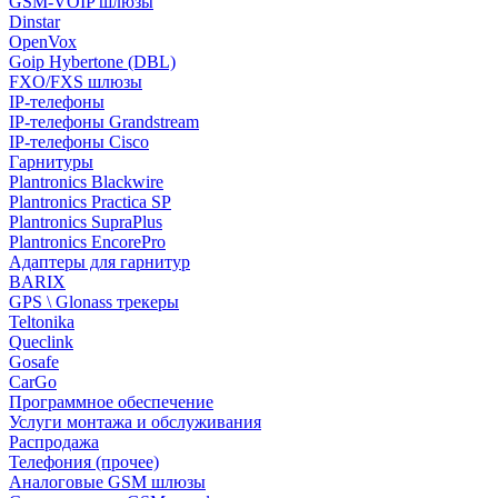
GSM-VOIP шлюзы
Dinstar
OpenVox
Goip Hybertone (DBL)
FXO/FXS шлюзы
IP-телефоны
IP-телефоны Grandstream
IP-телефоны Cisco
Гарнитуры
Plantronics Blackwire
Plantronics Practica SP
Plantronics SupraPlus
Plantronics EncorePro
Адаптеры для гарнитур
BARIX
GPS \ Glonass трекеры
Teltonika
Queclink
Gosafe
CarGo
Программное обеспечение
Услуги монтажа и обслуживания
Распродажа
Телефония (прочее)
Аналоговые GSM шлюзы