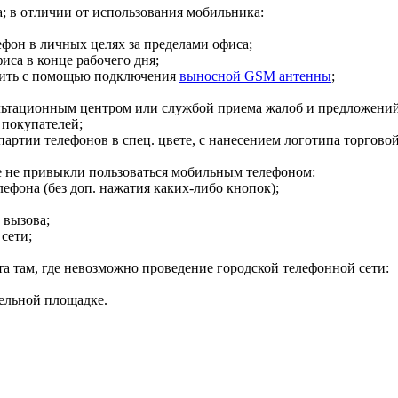
а; в отличии от использования мобильника:
ефон в личных целях за пределами офиса;
иса в конце рабочего дня;
илить с помощью подключения
выносной GSM антенны
;
ультационным центром или службой приема жалоб и предложений
 покупателей;
партии телефонов в спец. цвете, с нанесением логотипа торговой
ые не привыкли пользоваться мобильным телефоном:
лефона (без доп. нажатия каких-либо кнопок);
 вызова;
 сети;
та там, где невозможно проведение городской телефонной сети:
тельной площадке.