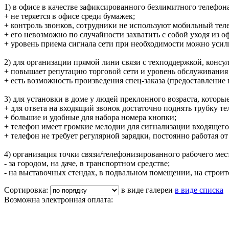
1) в офисе в качестве зафиксированного безлимитного телефон
+ не теряется в офисе среди бумажек;
+ контроль звонков, сотрудники не используют мобильный тел
+ его невозможно по случайности захватить с собой уходя из оф
+ уровень приема сигнала сети при необходимости можно ус
2) для организации прямой лини связи с техподдержкой, конс
+ повышает репутацию торговой сети и уровень обслуживания
+ есть возможность произведения спец-заказа (предоставление 
3) для установки в доме у людей преклонного возраста, котор
+ для ответа на входящий звонок достаточно поднять трубку те
+ большие и удобные для набора номера кнопки;
+ телефон имеет громкие мелодии для сигнализации входящего
+ телефон не требует регулярной зарядки, постоянно работая от
4) организация точки связи/телефонизированного рабочего мес
- за городом, на даче, в транспортном средстве;
- на выставочных стендах, в подвальном помещении, на строи
Сортировка:
в виде галереи
в виде списка
Возможна электронная оплата: