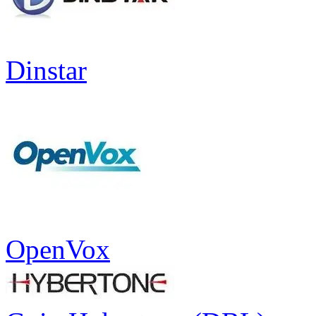
Dinstar
OpenVox