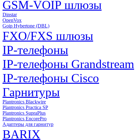
GSM-VOIP шлюзы
Dinstar
OpenVox
Goip Hybertone (DBL)
FXO/FXS шлюзы
IP-телефоны
IP-телефоны Grandstream
IP-телефоны Cisco
Гарнитуры
Plantronics Blackwire
Plantronics Practica SP
Plantronics SupraPlus
Plantronics EncorePro
Адаптеры для гарнитур
BARIX