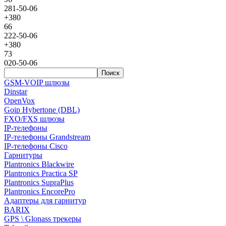
281-50-06
+380
66
222-50-06
+380
73
020-50-06
Поиск
GSM-VOIP шлюзы
Dinstar
OpenVox
Goip Hybertone (DBL)
FXO/FXS шлюзы
IP-телефоны
IP-телефоны Grandstream
IP-телефоны Cisco
Гарнитуры
Plantronics Blackwire
Plantronics Practica SP
Plantronics SupraPlus
Plantronics EncorePro
Адаптеры для гарнитур
BARIX
GPS \ Glonass трекеры