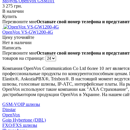
Модуль OpenVox GSM101
3 275 грн.
В наличии
Купить
Перезвоните мне
Оставьте свой номер телефона и представит
OpenVox VS-GW1200-4G
Цену уточняйте
Нет в наличии
Написать
Перезвоните мне
Оставьте свой номер телефона и представит
товаров на странице:
Компания OpenVox
Communication Co Ltd более 10 лет
являетс
профессиональные продукты по конкурентоспособным ценам.
Elastix®, AskoziaPBX®,
T
rixbox®.
В настоящий момент ведутся
шлюзы, голосовые шлюзы, IP-АТС,
интерфейсные платы. На р
OpenVox используют такие компании как "АХА Страхование", 
дистрибьютором продукции OpenVox в Украине. На нашем са
GSM-VOIP шлюзы
Dinstar
OpenVox
Goip Hybertone (DBL)
FXO/FXS шлюзы